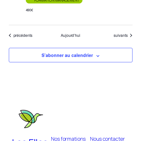
FORMATION MANAGEMENT
490€
Évènements
Évènements
précédents
Aujourd’hui
suivants
S’abonner au calendrier
Nos formations
Nous contacter