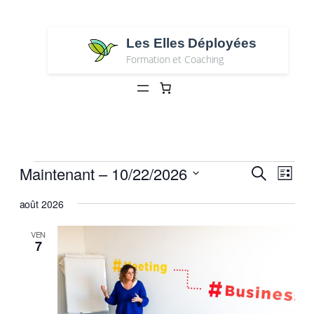
Les Elles Déployées
Formation et Coaching
Évènements
Reche
Navi
Maintenant
 – 
10/22/2026
Recherche
Liste
de
et
Sélectionnez
vues
août 2026
une
Évèn
naviga
date.
de
VEN
7
vues
Évène